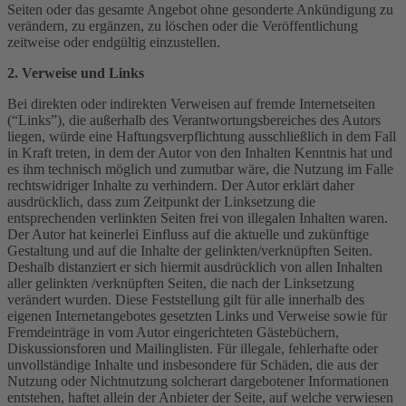
Seiten oder das gesamte Angebot ohne gesonderte Ankündigung zu
verändern, zu ergänzen, zu löschen oder die Veröffentlichung
zeitweise oder endgültig einzustellen.
2. Verweise und Links
Bei direkten oder indirekten Verweisen auf fremde Internetseiten
(“Links”), die außerhalb des Verantwortungsbereiches des Autors
liegen, würde eine Haftungsverpflichtung ausschließlich in dem Fall
in Kraft treten, in dem der Autor von den Inhalten Kenntnis hat und
es ihm technisch möglich und zumutbar wäre, die Nutzung im Falle
rechtswidriger Inhalte zu verhindern. Der Autor erklärt daher
ausdrücklich, dass zum Zeitpunkt der Linksetzung die
entsprechenden verlinkten Seiten frei von illegalen Inhalten waren.
Der Autor hat keinerlei Einfluss auf die aktuelle und zukünftige
Gestaltung und auf die Inhalte der gelinkten/verknüpften Seiten.
Deshalb distanziert er sich hiermit ausdrücklich von allen Inhalten
aller gelinkten /verknüpften Seiten, die nach der Linksetzung
verändert wurden. Diese Feststellung gilt für alle innerhalb des
eigenen Internetangebotes gesetzten Links und Verweise sowie für
Fremdeinträge in vom Autor eingerichteten Gästebüchern,
Diskussionsforen und Mailinglisten. Für illegale, fehlerhafte oder
unvollständige Inhalte und insbesondere für Schäden, die aus der
Nutzung oder Nichtnutzung solcherart dargebotener Informationen
entstehen, haftet allein der Anbieter der Seite, auf welche verwiesen